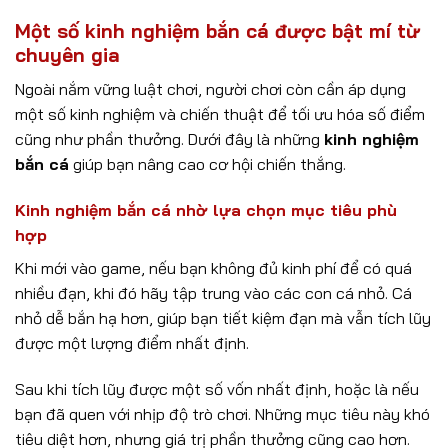
Một số kinh nghiệm bắn cá được bật mí từ
chuyên gia
Ngoài nắm vững luật chơi, người chơi còn cần áp dụng
một số kinh nghiệm và chiến thuật để tối ưu hóa số điểm
cũng như phần thưởng. Dưới đây là những
kinh nghiệm
bắn cá
giúp bạn nâng cao cơ hội chiến thắng.
Kinh nghiệm bắn cá nhờ lựa chọn mục tiêu phù
hợp
Khi mới vào game, nếu bạn không đủ kinh phí để có quá
nhiều đạn, khi đó hãy tập trung vào các con cá nhỏ. Cá
nhỏ dễ bắn hạ hơn, giúp bạn tiết kiệm đạn mà vẫn tích lũy
được một lượng điểm nhất định.
Sau khi tích lũy được một số vốn nhất định, hoặc là nếu
bạn đã quen với nhịp độ trò chơi. Những mục tiêu này khó
tiêu diệt hơn, nhưng giá trị phần thưởng cũng cao hơn.