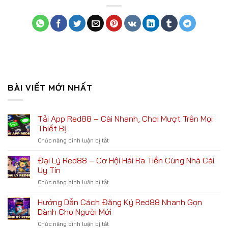
BÀI VIẾT MỚI NHẤT
Tải App Red88 – Cài Nhanh, Chơi Mượt Trên Mọi
Thiết Bị
ở
Chức năng bình luận bị tắt
Tải
App
Đại Lý Red88 – Cơ Hội Hái Ra Tiền Cùng Nhà Cái
Red88
Uy Tín
–
ở
Chức năng bình luận bị tắt
Cài
Đại
Nhanh,
Lý
Hướng Dẫn Cách Đăng Ký Red88 Nhanh Gọn
Chơi
Red88
Mượt
Dành Cho Người Mới
–
Trên
ở
Chức năng bình luận bị tắt
Cơ
Mọi