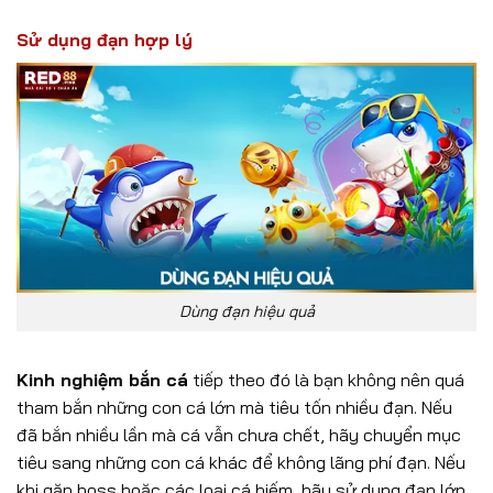
Sử dụng đạn hợp lý
Dùng đạn hiệu quả
Kinh nghiệm bắn cá
tiếp theo đó là bạn không nên quá
tham bắn những con cá lớn mà tiêu tốn nhiều đạn. Nếu
đã bắn nhiều lần mà cá vẫn chưa chết, hãy chuyển mục
tiêu sang những con cá khác để không lãng phí đạn. Nếu
khi gặp boss hoặc các loại cá hiếm, hãy sử dụng đạn lớn