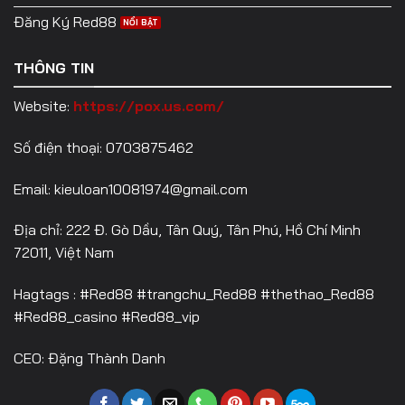
Đăng Ký Red88
THÔNG TIN
Website:
https://pox.us.com/
Số điện thoại: 0703875462
Email:
kieuloan10081974@gmail.com
Địa chỉ: 222 Đ. Gò Dầu, Tân Quý, Tân Phú, Hồ Chí Minh
72011, Việt Nam
Hagtags : #Red88 #trangchu_Red88 #thethao_Red88
#Red88_casino #Red88_vip
CEO: Đặng Thành Danh