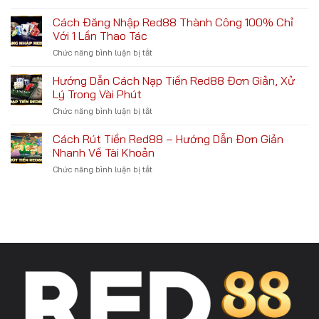
Hướng
Hội
Thiết
Dẫn
Cách Đăng Nhập Red88 Thành Công 100% Chỉ
Hái
Bị
Cách
Ra
Với 1 Lần Thao Tác
Đăng
Tiền
ở
Chức năng bình luận bị tắt
Ký
Cùng
Cách
Red88
Nhà
Đăng
Hướng Dẫn Cách Nạp Tiền Red88 Đơn Giản, Xử
Nhanh
Cái
Nhập
Gọn
Lý Trong Vài Phút
Uy
Red88
Dành
Tín
ở
Chức năng bình luận bị tắt
Thành
Cho
Hướng
Công
Người
Dẫn
Cách Rút Tiền Red88 – Hướng Dẫn Đơn Giản
100%
Mới
Cách
Chỉ
Nhanh Về Tài Khoản
Nạp
Với
ở
Chức năng bình luận bị tắt
Tiền
1
Cách
Red88
Lần
Rút
Đơn
Thao
Tiền
Giản,
Tác
Red88
Xử
–
Lý
Hướng
Trong
Dẫn
Vài
Đơn
Phút
Giản
Nhanh
Về
Tài