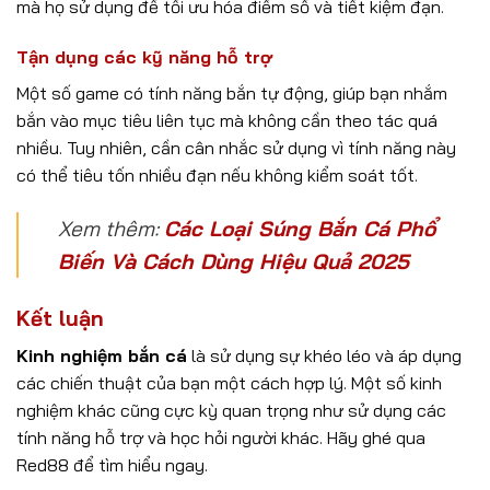
mà họ sử dụng để tối ưu hóa điểm số và tiết kiệm đạn.
Tận dụng các kỹ năng hỗ trợ
Một số game có tính năng bắn tự động, giúp bạn nhắm
bắn vào mục tiêu liên tục mà không cần theo tác quá
nhiều. Tuy nhiên, cần cân nhắc sử dụng vì tính năng này
có thể tiêu tốn nhiều đạn nếu không kiểm soát tốt.
Xem thêm:
Các Loại Súng Bắn Cá Phổ
Biến Và Cách Dùng Hiệu Quả 2025
Kết luận
Kinh nghiệm bắn cá
là sử dụng sự khéo léo và áp dụng
các chiến thuật của bạn một cách hợp lý. Một số kinh
nghiệm khác cũng cực kỳ quan trọng như sử dụng các
tính năng hỗ trợ và học hỏi người khác. Hãy ghé qua
Red88 để tìm hiểu ngay.