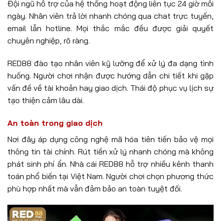
Đội ngũ hỗ trợ của hệ thống hoạt động liên tục 24 giờ mỗi
ngày. Nhân viên trả lời nhanh chóng qua chat trực tuyến,
email lẫn hotline. Mọi thắc mắc đều được giải quyết
chuyên nghiệp, rõ ràng.
RED88 đào tạo nhân viên kỹ lưỡng để xử lý đa dạng tình
huống. Người chơi nhận được hướng dẫn chi tiết khi gặp
vấn đề về tài khoản hay giao dịch. Thái độ phục vụ lịch sự
tạo thiện cảm lâu dài.
An toàn trong giao dịch
Nơi đây áp dụng công nghệ mã hóa tiên tiến bảo vệ mọi
thông tin tài chính. Rút tiền xử lý nhanh chóng mà không
phát sinh phí ẩn. Nhà cái RED88 hỗ trợ nhiều kênh thanh
toán phổ biến tại Việt Nam. Người chơi chọn phương thức
phù hợp nhất mà vẫn đảm bảo an toàn tuyệt đối.