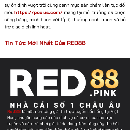
sự ổn định vượt trội cùng danh mục sản phẩm liên tục đổi
mới.
https://pox.us.com/
mang lại môi trường cá cược
công bằng, minh bạch với tỷ lệ thưởng cạnh tranh và hỗ
trợ giao dịch linh hoạt.
Tin Tức Mới Nhất Của RED88
Red88
là một nền tảng giải trí trực tuyến nổi tiếng tại Việt
Nam, chuyên cung cấp các dịch vụ cá cược, casino trực
tuyến và các trò chơi giải trí đa dạng. Nền tảng này thu hút
người chơi bởi giao diện thân thiện, nhiều trò chơi phong phú,