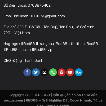
Số điện thoại: 0703875462
Email:
kieuloan10081974@gmail.com
Địa chỉ: 222 Đ. Gò Dầu, Tân Quý, Tân Phú, Hồ Chí Minh
72011, Việt Nam
Hagtags : #Red88 #trangchu_Red88 #thethao_Red88
#Red88_casino #Red88_vip
CEO: Đặng Thành Danh
Copyright 2026 ©
RED88
| Bản quyền chính thức của
pox.us.com | RED88 – Trải Nghiệm Đặt Cược Nhanh, Tỷ Lệ
Cao, Chơi Là Thích