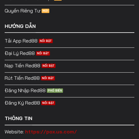
Quyền Riêng Tư
HƯỚNG DẪN
Tải App Red88
Đại Lý Red88
Nạp Tiền Red88
Rút Tiền Red88
Đăng Nhập Red88
Đăng Ký Red88
THÔNG TIN
Website:
https://pox.us.com/