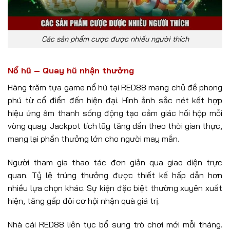
Các sản phẩm cược được nhiều người thích
Nổ hũ – Quay hũ nhận thưởng
Hàng trăm tựa game nổ hũ tại RED88 mang chủ đề phong
phú từ cổ điển đến hiện đại. Hình ảnh sắc nét kết hợp
hiệu ứng âm thanh sống động tạo cảm giác hồi hộp mỗi
vòng quay. Jackpot tích lũy tăng dần theo thời gian thực,
mang lại phần thưởng lớn cho người may mắn.
Người tham gia thao tác đơn giản qua giao diện trực
quan. Tỷ lệ trúng thưởng được thiết kế hấp dẫn hơn
nhiều lựa chọn khác. Sự kiện đặc biệt thường xuyên xuất
hiện, tăng gấp đôi cơ hội nhận quà giá trị.
Nhà cái RED88 liên tục bổ sung trò chơi mới mỗi tháng.