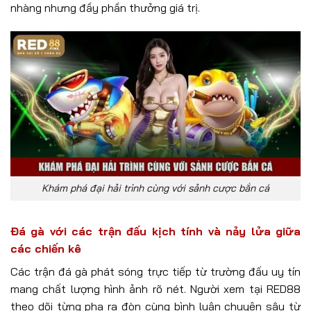
nhàng nhưng đầy phần thưởng giá trị.
Khám phá đại hải trình cùng với sảnh cược bắn cá
Đá gà với các trận đấu kịch tính và nảy lửa giữa
các chiến kê
Các trận đá gà phát sóng trực tiếp từ trường đấu uy tín
mang chất lượng hình ảnh rõ nét. Người xem tại RED88
theo dõi từng pha ra đòn cùng bình luận chuyên sâu từ