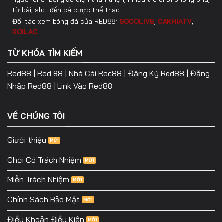
từ bài, slot đến cá cược thể thao.
Đối tác xem bóng đá của RED88:
SOCOLIVE
,
CAKHIATV
,
XOILAC
TỪ KHÓA TÌM KIẾM
Red88 | Red 88 | Nhà Cái Red88 | Đăng Ký Red88 | Đăng
Nhập Red88 | Link Vào Red88
VỀ CHÚNG TÔI
Giưới thiệu
Chơi Có Trách Nhiệm
Miễn Trách Nhiệm
Chính Sách Bảo Mật
Điều Khoản Điều Kiện