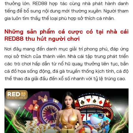
thưởng lớn. RED88 hợp tác cùng nhà phát hành danh
tiếng để bổ sung nội dung mới thường xuyên. Người tham
gia luôn tìm thấy thể loại phù hợp sở thích cá nhân.
Những sản phẩm cá cược có tại nhà cái
RED88 thu hút người chơi
Nơi đây mang đến danh mục giải trí phong phú, đáp ứng
mọi sở thích của thành viên. Nhà cái tập trung phát triển
các trò chơi hấp dẫn từ nổ hũ quay thưởng liên tục, bắn
cá đồ họa sống động, đá gà truyền thống kịch tính, cá độ
thể thao đa giải đấu đến xổ số nhanh với tỷ lệ trúng cao.