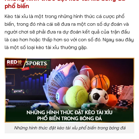
phổ biến
Kèo tài xỉu là một trong những hình thức cá cược phổ
biến, trong đó nhà cái sẽ đưa ra một con số dự đoán và
người chơi sẽ phải đưa ra dự đoán kết quả của trận đấu
là cao hơn hoặc thấp hơn so với con số đó. Ngay sau đây
là một số loại kèo tài xỉu thường gặp.
Những hình thức đặt kèo tài xỉu phổ biến trong bóng đá