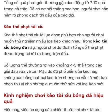
Tổng số quả phạt góc thường gặp dao động từ 7-10 quả
trong cả trận. Để có cơ hội thắng cao hơn, người chơi cần
nắm rõ phong cách thi đấu của các đội.
Kèo thẻ phạt tài xỉu
Kèo thẻ phạt tài xỉu là lựa chọn phù hợp cho người chơi
muốn thử nghiệm nhiều loại kèo khác nhau. Trong
kèo tài
xỉu bóng đá
này, người chơi dự đoán tổng số thẻ phạt
được trọng tài rút ra trong trận đấu.
Số lượng thẻ thường rơi vào khoảng 4-5 thẻ trong các
giải đấu vừa và lớn. Mặc dù độ phổ biến của kèo này
không cao bằng hai loại kèo trên nhưng nó vẫn là một lựa
chọn thú vị cho những ai muốn thử sức với loại kèo mới.
Kinh nghiệm chơi kèo tài xỉu bóng đá hiệu
quả
Hiện nay, việc áp dụng các chiến thuật khi chơi tài xỉu