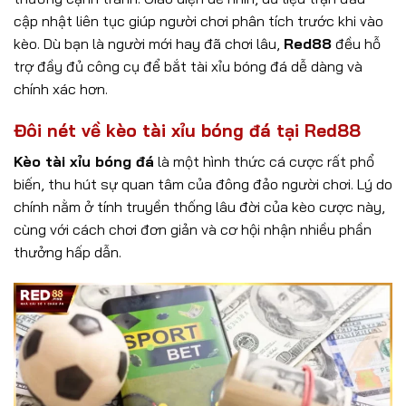
cập nhật liên tục giúp người chơi phân tích trước khi vào
kèo. Dù bạn là người mới hay đã chơi lâu,
Red88
đều hỗ
trợ đầy đủ công cụ để bắt tài xỉu bóng đá dễ dàng và
chính xác hơn.
Đôi nét về kèo tài xỉu bóng đá tại Red88
Kèo tài xỉu bóng đá
là một hình thức cá cược rất phổ
biến, thu hút sự quan tâm của đông đảo người chơi. Lý do
chính nằm ở tính truyền thống lâu đời của kèo cược này,
cùng với cách chơi đơn giản và cơ hội nhận nhiều phần
thưởng hấp dẫn.