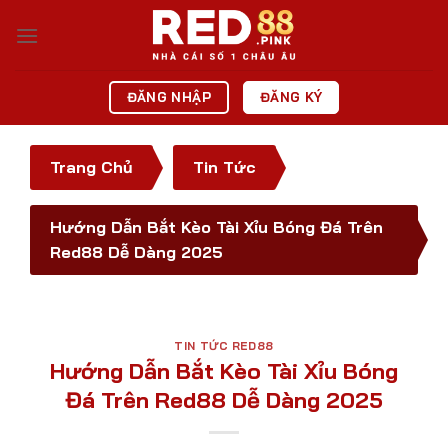
Bỏ
qua
nội
dung
ĐĂNG KÝ
ĐĂNG NHẬP
Trang Chủ
Tin Tức
Hướng Dẫn Bắt Kèo Tài Xỉu Bóng Đá Trên
Red88 Dễ Dàng 2025
TIN TỨC RED88
Hướng Dẫn Bắt Kèo Tài Xỉu Bóng
Đá Trên Red88 Dễ Dàng 2025