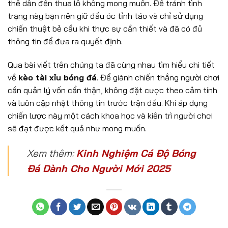
thể dẫn đến thua lỗ không mong muốn. Để tránh tình
trạng này bạn nên giữ đầu óc tỉnh táo và chỉ sử dụng
chiến thuật bẻ cầu khi thực sự cần thiết và đã có đủ
thông tin để đưa ra quyết định.
Qua bài viết trên chúng ta đã cùng nhau tìm hiểu chi tiết
về
kèo tài xỉu bóng đá
. Để giành chiến thắng người chơi
cần quản lý vốn cẩn thận, không đặt cược theo cảm tính
và luôn cập nhật thông tin trước trận đấu. Khi áp dụng
chiến lược này một cách khoa học và kiên trì người chơi
sẽ đạt được kết quả như mong muốn.
Xem thêm:
Kinh Nghiệm Cá Độ Bóng
Đá Dành Cho Người Mới 2025